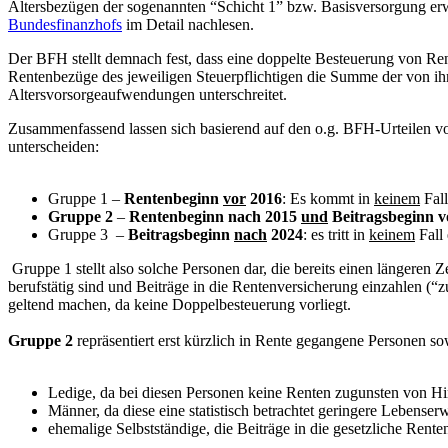
Altersbezügen der sogenannten “Schicht 1” bzw. Basisversorgung erw
Bundesfinanzhofs
im Detail nachlesen.
Der BFH stellt demnach fest, dass eine doppelte Besteuerung von Rent
Rentenbezüge des jeweiligen Steuerpflichtigen die Summe der von ih
Altersvorsorgeaufwendungen unterschreitet.
Zusammenfassend lassen sich basierend auf den o.g. BFH-Urteilen v
unterscheiden:
Gruppe 1 –
Rentenbeginn
vor
2016
: Es kommt in
keinem
Fall
Gruppe 2
–
Rentenbeginn nach 2015
und
Beitragsbeginn v
Gruppe 3 –
Beitragsbeginn
nach
2024
: es tritt in
keinem
Fall
Gruppe 1 stellt also solche Personen dar, die bereits einen längeren 
berufstätig sind und Beiträge in die Rentenversicherung einzahlen (
geltend machen, da keine Doppelbesteuerung vorliegt.
Gruppe 2
repräsentiert erst kürzlich in Rente gegangene Personen so
Ledige, da bei diesen Personen keine Renten zugunsten von H
Männer, da diese eine statistisch betrachtet geringere Lebense
ehemalige Selbstständige, die Beiträge in die gesetzliche Renten