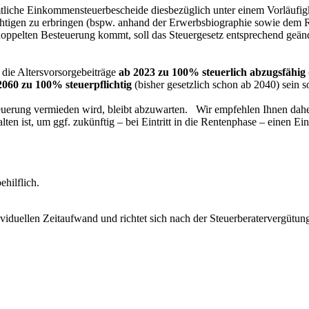
che Einkommensteuerbescheide diesbezüglich unter einem Vorläufigke
chtigen zu erbringen (bspw. anhand der Erwerbsbiographie sowie dem R
 doppelten Besteuerung kommt, soll das Steuergesetz entsprechend geän
 die Altersvorsorgebeiträge
ab 2023 zu 100%
steuerlich abzugsfähig
060 zu 100% steuerpflichtig
(bisher gesetzlich schon ab 2040) sein so
euerung vermieden wird, bleibt abzuwarten. Wir empfehlen Ihnen daher
ten ist, um ggf. zukünftig – bei Eintritt in die Rentenphase – einen Ei
ehilflich.
viduellen Zeitaufwand und richtet sich nach der Steuerberatervergüt