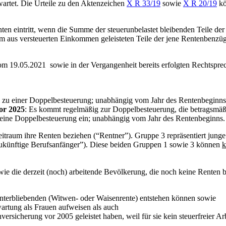
artet. Die Urteile zu den Aktenzeichen
X R 33/19
sowie
X R 20/19
kö
en eintritt, wenn die Summe der steuerunbelastet bleibenden Teile der 
m aus versteuerten Einkommen geleisteten Teile der jene Rentenbenzüg
om 19.05.2021 sowie in der Vergangenheit bereits erfolgten Rechtspr
 zu einer Doppelbesteuerung; unabhängig vom Jahr des Rentenbeginns
or 2025
: Es kommt regelmäßig zur Doppelbesteuerung, die betragsmäßi
 eine Doppelbesteuerung ein; unabhängig vom Jahr des Rentenbeginns.
Zeitraum ihre Renten beziehen (“Rentner”). Gruppe 3 repräsentiert jung
“zukünftige Berufsanfänger”). Diese beiden Gruppen 1 sowie 3 können
k
wie die derzeit (noch) arbeitende Bevölkerung, die noch keine Renten b
interbliebenden (Witwen- oder Waisenrente) entstehen können sowie
rwartung als Frauen aufweisen als auch
versicherung vor 2005 geleistet haben, weil für sie kein steuerfreier Ar