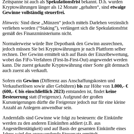
Zeitspanne ist auch als
Spekulationsfrist
bekannt. D.h. wurden
Kryptowährungen länger als 12 Monate „gehalten“, sind
etwaige
Gewinne vollständig steuerfrei.
Hinweis:
Sind diese „Münzen“ jedoch mittels Darlehen verzinslich
verliehen worden (“Staking”), verlängert sich die Spekulationsfrist
gemäß des Finanzministeriums nicht.
Normalerweise würde Ihre Depotbank den Gewinn ausrechnen,
jedoch müssen Sie bei Kryptowährungen je nach Plattform selber
rechnen. Der Gewinn ermittelt sich auf Basis der Einzelbewertung,
wobei das FiFo-Verfahren (First-In-First-Out) angewendet werden
kann. Die zuerst gekaufte Kryptowährung einer Sorte gilt demnach
auch zuerst als verkauft.
Sofern ein
Gewinn
(Differenz aus Anschaffungskosten und
Verkaufserlösen sowie aller Gebühren)
bis
zur Höhe von
1.000,- €
(600,- € bis einschließlich 2023)
entstanden ist, findet
keine
Besteuerung
statt (Freigrenze). Aufgrund der großen
Kurssteigerungen dürfte die Freigrenze jedoch nur für eine kleine
Anzahl an Anlegern anwendbar sein.
Andernfalls sind Gewinne wie folgt zu besteuern: die Einkünfte
werden zu den anderen Einkünften addiert (z.B. aus
Angestelltentätigkeit) und auf Basis der gesamten Einkünfte eines
Jahres wird der anzuwendende Steuersatz ermittelt.