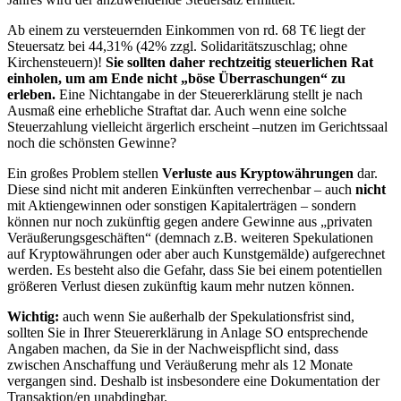
Ab einem zu versteuernden Einkommen von rd. 68 T€ liegt der
Steuersatz bei 44,31% (42% zzgl. Solidaritätszuschlag; ohne
Kirchensteuern)!
Sie sollten daher rechtzeitig steuerlichen Rat
einholen, um am Ende nicht „böse Überraschungen“ zu
erleben.
Eine Nichtangabe in der Steuererklärung stellt je nach
Ausmaß eine erhebliche Straftat dar. Auch wenn eine solche
Steuerzahlung vielleicht ärgerlich erscheint –nutzen im Gerichtssaal
noch die schönsten Gewinne?
Ein großes Problem stellen
Verluste aus Kryptowährungen
dar.
Diese sind nicht mit anderen Einkünften verrechenbar – auch
nicht
mit Aktiengewinnen oder sonstigen Kapitalerträgen – sondern
können nur noch zukünftig gegen andere Gewinne aus „privaten
Veräußerungsgeschäften“ (demnach z.B. weiteren Spekulationen
auf Kryptowährungen oder aber auch Kunstgemälde) aufgerechnet
werden. Es besteht also die Gefahr, dass Sie bei einem potentiellen
größeren Verlust diesen zukünftig kaum mehr nutzen können.
Wichtig:
auch wenn Sie außerhalb der Spekulationsfrist sind,
sollten Sie in Ihrer Steuererklärung in Anlage SO entsprechende
Angaben machen, da Sie in der Nachweispflicht sind, dass
zwischen Anschaffung und Veräußerung mehr als 12 Monate
vergangen sind. Deshalb ist insbesondere eine Dokumentation der
Transaktion/en unabdingbar.